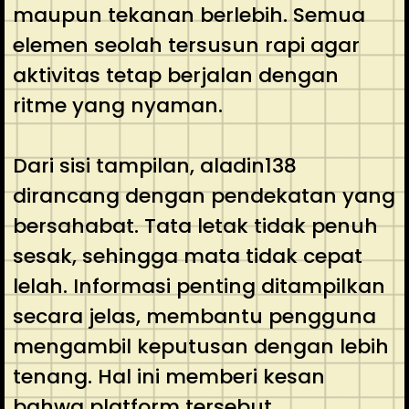
maupun tekanan berlebih. Semua
elemen seolah tersusun rapi agar
aktivitas tetap berjalan dengan
ritme yang nyaman.
Dari sisi tampilan, aladin138
dirancang dengan pendekatan yang
bersahabat. Tata letak tidak penuh
sesak, sehingga mata tidak cepat
lelah. Informasi penting ditampilkan
secara jelas, membantu pengguna
mengambil keputusan dengan lebih
tenang. Hal ini memberi kesan
bahwa platform tersebut