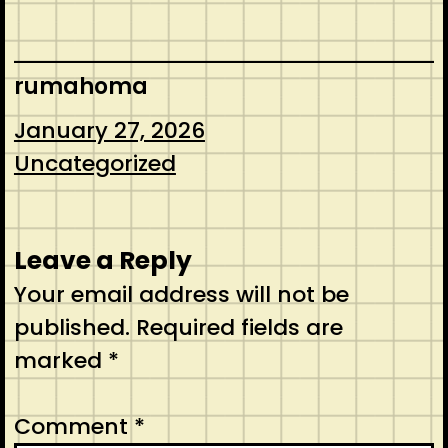
rumahoma
January 27, 2026
Uncategorized
Leave a Reply
Your email address will not be
published.
Required fields are
marked
*
Comment
*