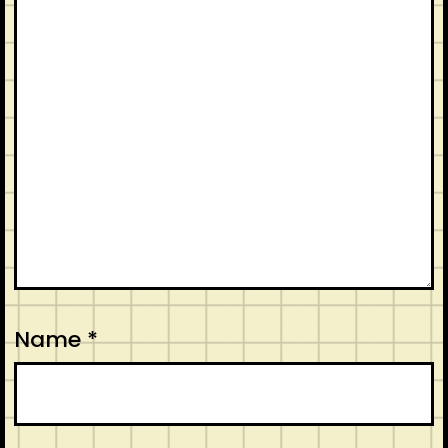
Name
*