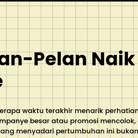
lan-Pelan Nai
e
rapa waktu terakhir menarik perhatia
ampanye besar atau promosi mencolok,
rang menyadari pertumbuhan ini bukan d