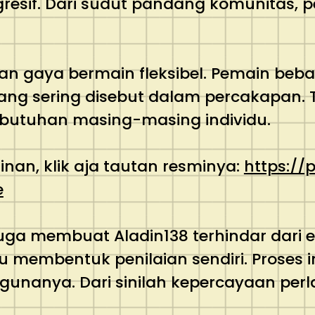
agresif. Dari sudut pandang komunitas,
ngan gaya bermain fleksibel. Pemain be
i yang sering disebut dalam percakapa
ebutuhan masing-masing individu.
nan, klik aja tautan resminya:
https://
e
a membuat Aladin138 terhindar dari e
alu membentuk penilaian sendiri. Prose
ggunanya. Dari sinilah kepercayaan perl