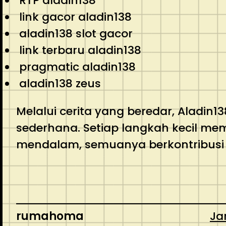
RTP aladin138
link gacor aladin138
aladin138 slot gacor
link terbaru aladin138
pragmatic aladin138
aladin138 zeus
Melalui cerita yang beredar, Aladi
sederhana. Setiap langkah kecil me
mendalam, semuanya berkontribusi 
rumahoma
Ja