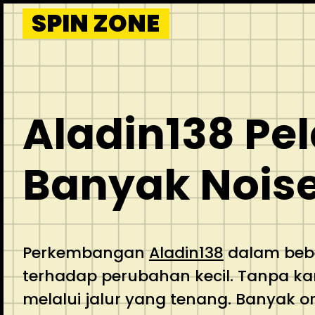
Skip
SPIN ZONE
to
content
Aladin138 Pe
Banyak Nois
Perkembangan
Aladin138
dalam bebe
terhadap perubahan kecil. Tanpa k
melalui jalur yang tenang. Banyak o