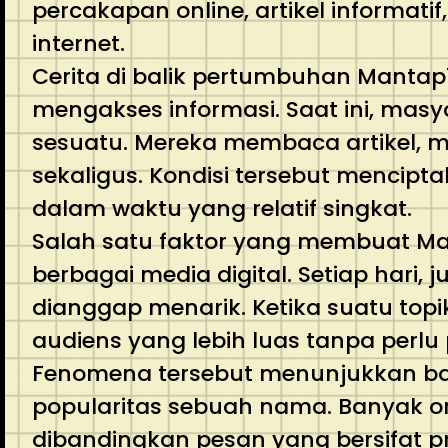
percakapan online, artikel informa
internet.
Cerita di balik pertumbuhan Manta
mengakses informasi. Saat ini, mas
sesuatu. Mereka membaca artikel, mel
sekaligus. Kondisi tersebut mencip
dalam waktu yang relatif singkat.
Salah satu faktor yang membuat Ma
berbagai media digital. Setiap hari,
dianggap menarik. Ketika suatu to
audiens yang lebih luas tanpa perlu
Fenomena tersebut menunjukkan b
popularitas sebuah nama. Banyak or
dibandingkan pesan yang bersifat p