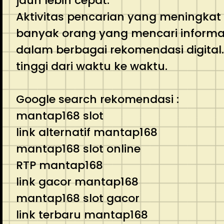
jauh lebih cepat.
Aktivitas pencarian yang meningkat
banyak orang yang mencari informas
dalam berbagai rekomendasi digital.
tinggi dari waktu ke waktu.
Google search rekomendasi :
mantap168 slot
link alternatif mantap168
mantap168 slot online
RTP mantap168
link gacor mantap168
mantap168 slot gacor
link terbaru mantap168