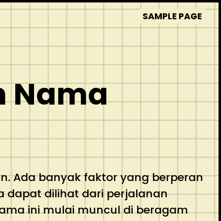
SAMPLE PAGE
an Nama
tan. Ada banyak faktor yang berperan
 dapat dilihat dari perjalanan
Nama ini mulai muncul di beragam