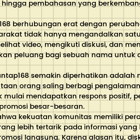
tif, hingga pembahasan yang berkemban
p168 berhubungan erat dengan peruba
yarakat tidak hanya mengandalkan satu
ihat video, mengikuti diskusi, dan menc
takan peluang bagi sebuah nama untuk d
ntap168 semakin diperhatikan adalah 
 jutaan orang saling berbagi pengalama
pik mulai mendapatkan respons positif
 promosi besar-besaran.
ahwa kekuatan komunitas memiliki pe
ang lebih tertarik pada informasi yang
romosi langsung. Karena alasan itu, di