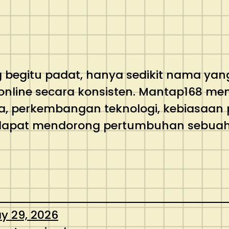
ng begitu padat, hanya sedikit nama
line secara konsisten. Mantap168 men
a, perkembangan teknologi, kebiasaan 
apat mendorong pertumbuhan sebuah na
y 29, 2026