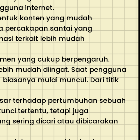
gguna internet.
entuk konten yang mudah
ga percakapan santai yang
asi terkait lebih mudah
elemen yang cukup berpengaruh.
bih mudah diingat. Saat pengguna
iasanya mulai muncul. Dari titik
besar terhadap pertumbuhan sebuah
nci tertentu, tetapi juga
g sering dicari atau dibicarakan