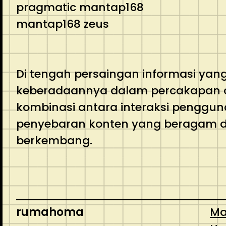
pragmatic mantap168
mantap168 zeus
Di tengah persaingan informasi ya
keberadaannya dalam percakapan on
kombinasi antara interaksi penggun
penyebaran konten yang beragam d
berkembang.
rumahoma
Ma