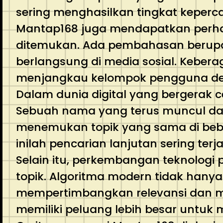
sering menghasilkan tingkat keperca
Mantap168 juga mendapatkan perha
ditemukan. Ada pembahasan berupa a
berlangsung di media sosial. Keber
menjangkau kelompok pengguna den
Dalam dunia digital yang bergerak 
Sebuah nama yang terus muncul da
menemukan topik yang sama di beber
inilah pencarian lanjutan sering terja
Selain itu, perkembangan teknolog
topik. Algoritma modern tidak hanya
mempertimbangkan relevansi dan min
memiliki peluang lebih besar untuk