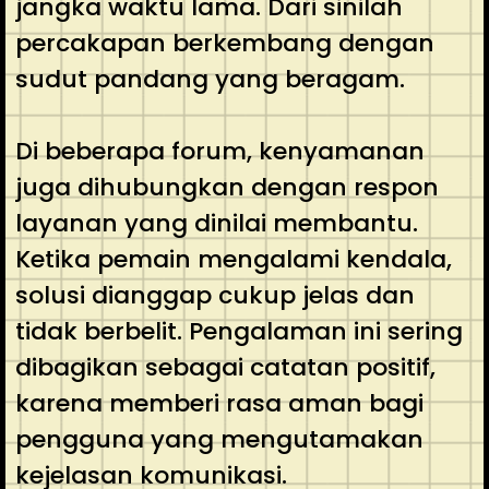
jangka waktu lama. Dari sinilah
percakapan berkembang dengan
sudut pandang yang beragam.
Di beberapa forum, kenyamanan
juga dihubungkan dengan respon
layanan yang dinilai membantu.
Ketika pemain mengalami kendala,
solusi dianggap cukup jelas dan
tidak berbelit. Pengalaman ini sering
dibagikan sebagai catatan positif,
karena memberi rasa aman bagi
pengguna yang mengutamakan
kejelasan komunikasi.