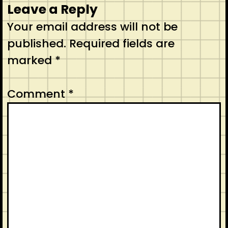
Leave a Reply
Your email address will not be
published.
Required fields are
marked
*
Comment
*