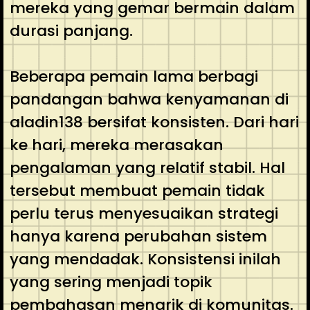
mereka yang gemar bermain dalam
durasi panjang.
Beberapa pemain lama berbagi
pandangan bahwa kenyamanan di
aladin138 bersifat konsisten. Dari hari
ke hari, mereka merasakan
pengalaman yang relatif stabil. Hal
tersebut membuat pemain tidak
perlu terus menyesuaikan strategi
hanya karena perubahan sistem
yang mendadak. Konsistensi inilah
yang sering menjadi topik
pembahasan menarik di komunitas.