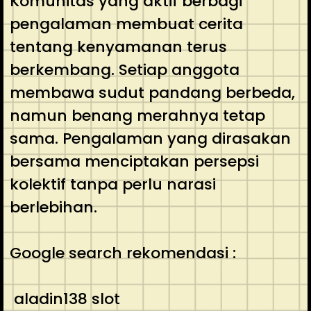
Komunitas yang aktif berbagi
pengalaman membuat cerita
tentang kenyamanan terus
berkembang. Setiap anggota
membawa sudut pandang berbeda,
namun benang merahnya tetap
sama. Pengalaman yang dirasakan
bersama menciptakan persepsi
kolektif tanpa perlu narasi
berlebihan.
Google search rekomendasi :
aladin138 slot