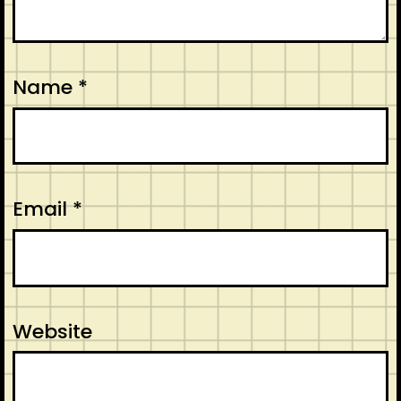
Name
*
Email
*
Website