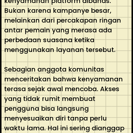
kenyamanan platform dibahas.
Bukan karena kampanye besar,
melainkan dari percakapan ringan
antar pemain yang merasa ada
perbedaan suasana ketika
menggunakan layanan tersebut.
Sebagian anggota komunitas
menceritakan bahwa kenyamanan
terasa sejak awal mencoba. Akses
yang tidak rumit membuat
pengguna bisa langsung
menyesuaikan diri tanpa perlu
waktu lama. Hal ini sering dianggap