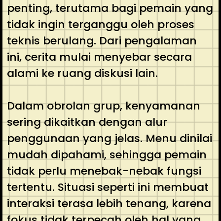
penting, terutama bagi pemain yang
tidak ingin terganggu oleh proses
teknis berulang. Dari pengalaman
ini, cerita mulai menyebar secara
alami ke ruang diskusi lain.
Dalam obrolan grup, kenyamanan
sering dikaitkan dengan alur
penggunaan yang jelas. Menu dinilai
mudah dipahami, sehingga pemain
tidak perlu menebak-nebak fungsi
tertentu. Situasi seperti ini membuat
interaksi terasa lebih tenang, karena
fokus tidak terpecah oleh hal yang