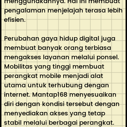
menggunakannya. Hal ini membuat
pengalaman menjelajah terasa lebih
efisien.
Perubahan gaya hidup digital juga
membuat banyak orang terbiasa
mengakses layanan melalui ponsel.
Mobilitas yang tinggi membuat
perangkat mobile menjadi alat
utama untuk terhubung dengan
internet. Mantap168 menyesuaikan
diri dengan kondisi tersebut dengan
menyediakan akses yang tetap
stabil melalui berbagai perangkat.