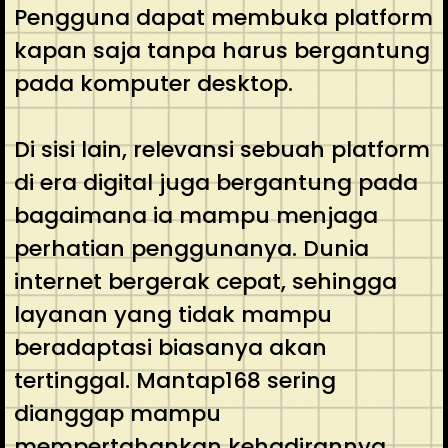
Pengguna dapat membuka platform
kapan saja tanpa harus bergantung
pada komputer desktop.
Di sisi lain, relevansi sebuah platform
di era digital juga bergantung pada
bagaimana ia mampu menjaga
perhatian penggunanya. Dunia
internet bergerak cepat, sehingga
layanan yang tidak mampu
beradaptasi biasanya akan
tertinggal. Mantap168 sering
dianggap mampu
mempertahankan kehadirannya