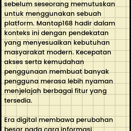
sebelum seseorang memutuskan
untuk menggunakan sebuah
platform. Mantap168 hadir dalam
konteks ini dengan pendekatan
yang menyesuaikan kebutuhan
masyarakat modern. Kecepatan
akses serta kemudahan
penggunaan membuat banyak
pengguna merasa lebih nyaman
menjelajah berbagai fitur yang
tersedia.
Era digital membawa perubahan
besar pada cara informasi