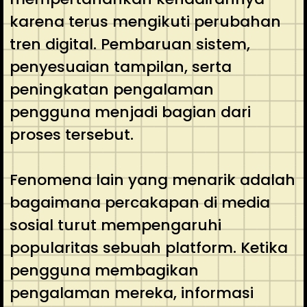
karena terus mengikuti perubahan
tren digital. Pembaruan sistem,
penyesuaian tampilan, serta
peningkatan pengalaman
pengguna menjadi bagian dari
proses tersebut.
Fenomena lain yang menarik adalah
bagaimana percakapan di media
sosial turut mempengaruhi
popularitas sebuah platform. Ketika
pengguna membagikan
pengalaman mereka, informasi