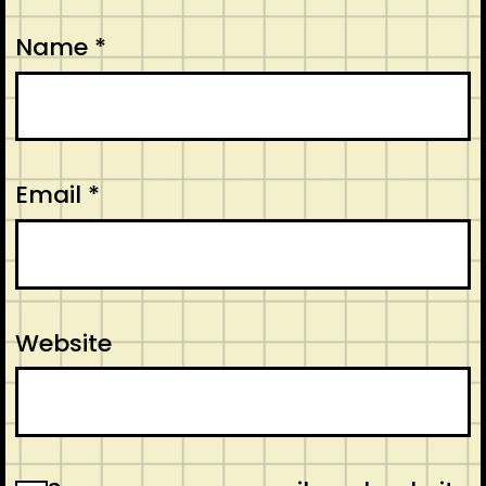
Name
*
Email
*
Website