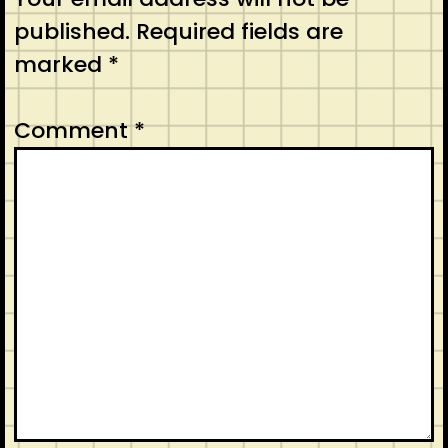
published.
Required fields are
marked
*
Comment
*