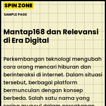
Skip
SPIN ZONE
to
SAMPLE PAGE
content
Mantap168 dan Relevansi
di Era Digital
Perkembangan teknologi mengubah
cara orang mencari hiburan dan
berinteraksi di internet. Dalam situasi
tersebut, berbagai platform
bermunculan dengan konsep
berbeda. Salah satu nama yang
sering muncul dalam percakapan