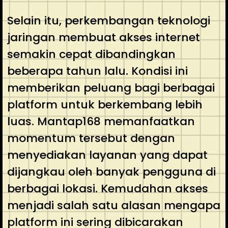
Selain itu, perkembangan teknologi
jaringan membuat akses internet
semakin cepat dibandingkan
beberapa tahun lalu. Kondisi ini
memberikan peluang bagi berbagai
platform untuk berkembang lebih
luas. Mantap168 memanfaatkan
momentum tersebut dengan
menyediakan layanan yang dapat
dijangkau oleh banyak pengguna di
berbagai lokasi. Kemudahan akses
menjadi salah satu alasan mengapa
platform ini sering dibicarakan