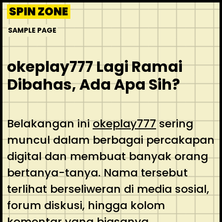
Skip
SPIN ZONE
to
SAMPLE PAGE
content
okeplay777 Lagi Ramai
Dibahas, Ada Apa Sih?
Belakangan ini
okeplay777
sering
muncul dalam berbagai percakapan
digital dan membuat banyak orang
bertanya-tanya. Nama tersebut
terlihat berseliweran di media sosial,
forum diskusi, hingga kolom
komentar yang biasanya