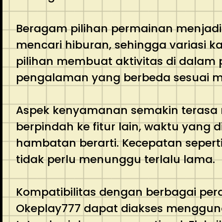
Beragam pilihan permainan menjadi d
mencari hiburan, sehingga variasi 
pilihan membuat aktivitas di dalam
pengalaman yang berbeda sesuai m
Aspek kenyamanan semakin terasa m
berpindah ke fitur lain, waktu yang 
hambatan berarti. Kecepatan seper
tidak perlu menunggu terlalu lama.
Kompatibilitas dengan berbagai per
Okeplay777 dapat diakses menggunak