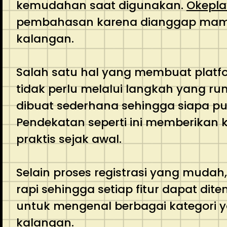
kemudahan saat digunakan.
Okepl
pembahasan karena dianggap mampu
kalangan.
Salah satu hal yang membuat platf
tidak perlu melalui langkah yang r
dibuat sederhana sehingga siapa 
Pendekatan seperti ini memberika
praktis sejak awal.
Selain proses registrasi yang muda
rapi sehingga setiap fitur dapat d
untuk mengenal berbagai kategori 
kalangan.