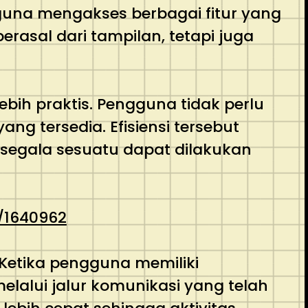
guna mengakses berbagai fitur yang
asal dari tampilan, tetapi juga
h praktis. Pengguna tidak perlu
ng tersedia. Efisiensi tersebut
egala sesuatu dapat dilakukan
/1640962
 Ketika pengguna memiliki
alui jalur komunikasi yang telah