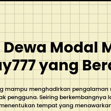
 Dewa Modal 
777 yang Bera
 yang mampu menghadirkan pengalaman
ak pengguna. Seiring berkembangnya la
m menentukan tempat yang menawarka