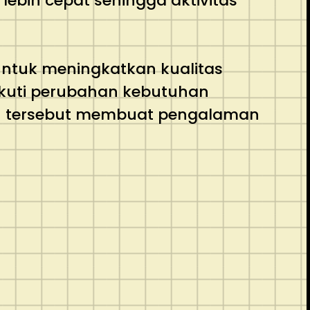
ebih cepat sehingga aktivitas
ntuk meningkatkan kualitas
kuti perubahan kebutuhan
an tersebut membuat pengalaman