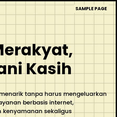
SAMPLE PAGE
Merakyat,
ni Kasih
 menarik tanpa harus mengeluarkan
yanan berbasis internet,
n kenyamanan sekaligus